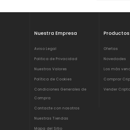
Nuestra Empresa
Productos
Aviso Legal
Ofertas
Politica de Privacidad
Novedades
Nuestros Valores
Los más ven
Política de Cookies
Comprar Cri
Condiciones Generales de
Vender Crip
Compra
Contacte con nosotros
Nuestras Tiendas
Mapa del Sitio