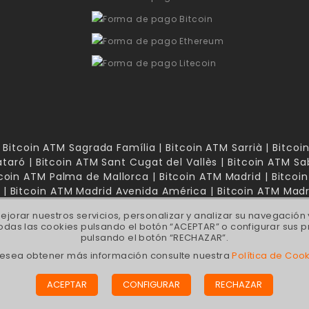
 Bitcoin ATM Sagrada Família | Bitcoin ATM Sarrià | Bitco
taró | Bitcoin ATM Sant Cugat del Vallès | Bitcoin ATM Sa
itcoin ATM Palma de Mallorca | Bitcoin ATM Madrid | Bitco
| Bitcoin ATM Madrid Avenida América | Bitcoin ATM Mad
ejorar nuestros servicios, personalizar y analizar su navegación
das las cookies pulsando el botón “ACEPTAR” o configurar sus p
pulsando el botón “RECHAZAR”.
desea obtener más información consulte nuestra
Política de Coo
lle Aragón, 284 - Bis 2º 1ª | C.P. 08007 - Barcelona, España |
gbtc
ACEPTAR
CONFIGURAR
RECHAZAR
y Vender Criptomonedas. Tiendas de compraventa de criptomoned