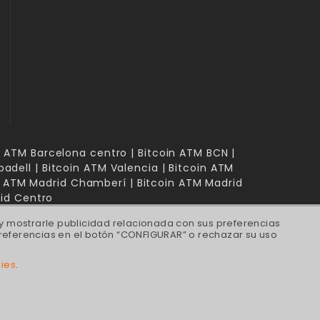
in ATM Barcelona centro | Bitcoin ATM BCN |
badell | Bitcoin ATM Valencia | Bitcoin ATM
in ATM Madrid Chamberí | Bitcoin ATM Madrid
rid Centro
 y mostrarle publicidad relacionada con sus preferencias
referencias en el botón “CONFIGURAR” o rechazar su uso
kies
.
@gbtcfinance.com
as. Todos los derechos reservados.