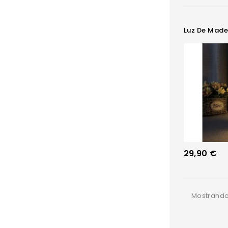
Luz De Made
Precio
29,90 €
Mostrando 1