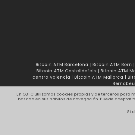
Bitcoin ATM Barcelona | Bitcoin ATM Born |
Bitcoin ATM Castelldefels | Bitcoin ATM Ma
centro Valencia | Bitcoin ATM Mallorca | B
Bernabéu 
En GBTC utilizamos cookies propias y de terceros para m
basada en sus hábitos de navegación. Puede aceptar to
Si 
GBTC FINANCE SL, Ca
© 2022 GBTC FINANCE SL - Comprar 