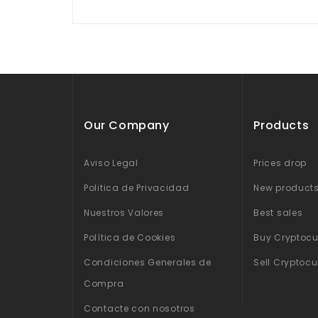
Our Company
Products
Aviso Legal
Prices drop
Politica de Privacidad
New product
Nuestros Valores
Best sales
Política de Cookies
Buy Cryptocu
Condiciones Generales de
Sell Cryptocu
Compra
Contacte con nosotros