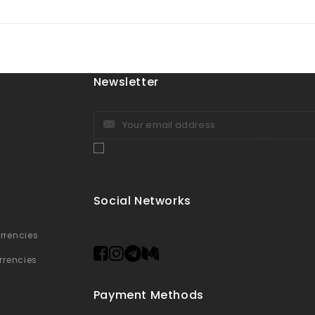
Newsletter
I accept the terms and conditions and 
s
Social Networks
rrencies
rrencies
Payment Methods