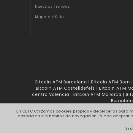
Nuestras Tiendas
Mapa del Sitio
Bitcoin ATM Barcelona | Bitcoin ATM Born |
Bitcoin ATM Castelldefels | Bitcoin ATM Ma
centro Valencia | Bitcoin ATM Mallorca | B
Bernabéu 
En GBTC utilizamos cookies propias y de terceros para m
basada en sus hábitos de navegación. Puede aceptar to
Si 