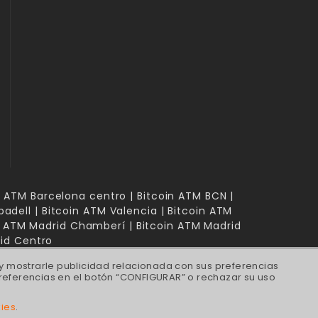
in ATM Barcelona centro | Bitcoin ATM BCN |
badell | Bitcoin ATM Valencia | Bitcoin ATM
in ATM Madrid Chamberí | Bitcoin ATM Madrid
rid Centro
 y mostrarle publicidad relacionada con sus preferencias
referencias en el botón “CONFIGURAR” o rechazar su uso
kies
.