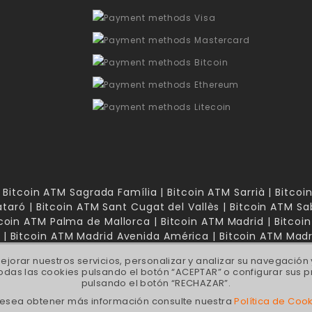
 Bitcoin ATM Sagrada Família | Bitcoin ATM Sarrià | Bitco
taró | Bitcoin ATM Sant Cugat del Vallès | Bitcoin ATM Sa
itcoin ATM Palma de Mallorca | Bitcoin ATM Madrid | Bitco
| Bitcoin ATM Madrid Avenida América | Bitcoin ATM Mad
ejorar nuestros servicios, personalizar y analizar su navegación
das las cookies pulsando el botón “ACEPTAR” o configurar sus p
pulsando el botón “RECHAZAR”.
desea obtener más información consulte nuestra
Política de Coo