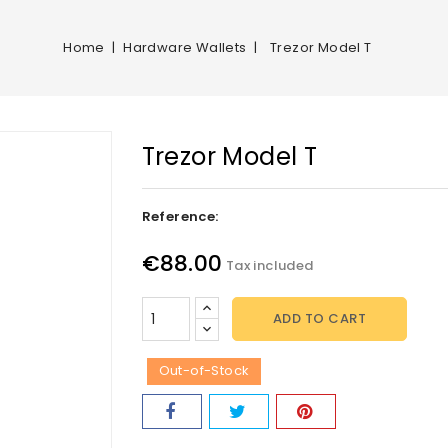
Home
Hardware Wallets
Trezor Model T
Trezor Model T
Reference:
€88.00
Tax included
ADD TO CART
Out-of-Stock